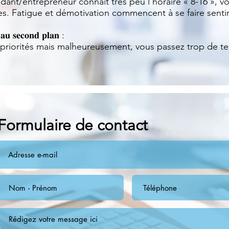
ant/entrepreneur connaît très peu l’horaire « 8-16 », 
es. Fatigue et démotivation commencent à se faire sentir
𝐚𝐮 𝐬𝐞𝐜𝐨𝐧𝐝 𝐩𝐥𝐚𝐧 :
priorités mais malheureusement, vous passez trop de t
Formulaire de contact