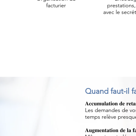
facturier
prestations,
avec le secrét
Quand faut-il f
𝐀𝐜𝐜𝐮𝐦𝐮𝐥𝐚𝐭𝐢𝐨𝐧 𝐝𝐞 𝐫𝐞𝐭
Les demandes de vos 
temps relève presque
𝐀𝐮𝐠𝐦𝐞𝐧𝐭𝐚𝐭𝐢𝐨𝐧 𝐝𝐞 𝐥𝐚 𝐟