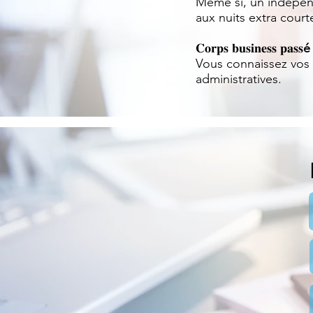
Même si, un indépend
aux nuits extra court
𝐂𝐨𝐫𝐩𝐬 𝐛𝐮𝐬𝐢𝐧𝐞𝐬𝐬 𝐩𝐚𝐬𝐬
é
Vous connaissez vos 
administratives.